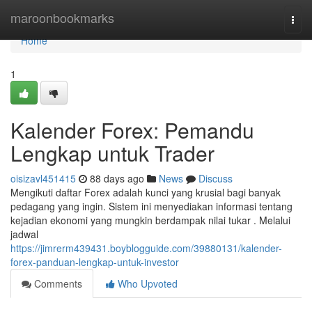
Home
maroonbookmarks
Togg
navi
Home
1
Kalender Forex: Pemandu
Lengkap untuk Trader
oisizavl451415
88 days ago
News
Discuss
Mengikuti daftar Forex adalah kunci yang krusial bagi banyak
pedagang yang ingin. Sistem ini menyediakan informasi tentang
kejadian ekonomi yang mungkin berdampak nilai tukar . Melalui
jadwal
https://jimrerm439431.boyblogguide.com/39880131/kalender-
forex-panduan-lengkap-untuk-investor
Comments
Who Upvoted