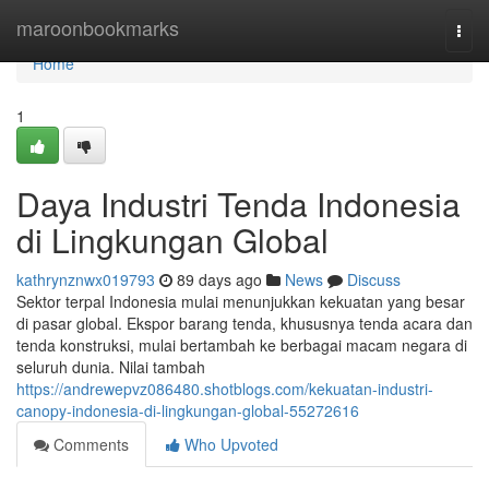
Home
maroonbookmarks
Togg
navi
Home
1
Daya Industri Tenda Indonesia
di Lingkungan Global
kathrynznwx019793
89 days ago
News
Discuss
Sektor terpal Indonesia mulai menunjukkan kekuatan yang besar
di pasar global. Ekspor barang tenda, khususnya tenda acara dan
tenda konstruksi, mulai bertambah ke berbagai macam negara di
seluruh dunia. Nilai tambah
https://andrewepvz086480.shotblogs.com/kekuatan-industri-
canopy-indonesia-di-lingkungan-global-55272616
Comments
Who Upvoted