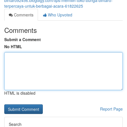
bintaro92456.blogdigy.com/tips-memilih-toko-bunga-bintaro-
terpercaya-untuk-berbagai-acara-61822625
Comments
Who Upvoted
Comments
Submit a Comment
No HTML
HTML is disabled
Report Page
Search