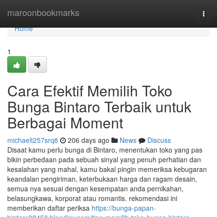
Home
maroonbookmarks
Togg
navi
Home
1
Cara Efektif Memilih Toko
Bunga Bintaro Terbaik untuk
Berbagai Moment
michaelt257srq8
206 days ago
News
Discuss
Disaat kamu perlu bunga di Bintaro, menentukan toko yang pas
bikin perbedaan pada sebuah sinyal yang penuh perhatian dan
kesalahan yang mahal. kamu bakal pingin memeriksa kebugaran
keandalan pengiriman, keterbukaan harga dan ragam desain,
semua nya sesuai dengan kesempatan anda pernikahan,
belasungkawa, korporat atau romantis. rekomendasi ini
memberikan daftar periksa
https://bunga-papan-