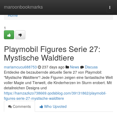
Home
maroonbookmarks
Togg
navi
Home
1
Playmobil Figures Serie 27:
Mystische Waldtiere
mariamcucu688753
237 days ago
News
Discuss
Entdecke die bezaubernde aktuelle Serie 27 von Playmobil:
"Mystische Waldtiere"! Jede Figuren zeigen eine fantastische Welt
voller Magie und Tierwelt, die Kinderherzen im Sturm erobert. Mit
detailreichen Designs und
https://hamzazkzo738669.qodsblog.com/39131862/playmobil-
figures-serie-27-mystische-waldtiere
Comments
Who Upvoted