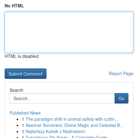
No HTML
HTML is disabled
Report Page
Search
Go
Published News
1
The paradigm shift in animal safety with cuttin...
1
Aasimar Sorcerers: Divine Magic and Celestial B...
1
Najtańszy Kubek z Nadrukiem!
1
Tuscaloosa Zip Areas : A Complete Guide