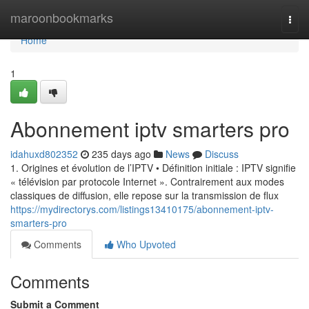
Home
maroonbookmarks
Togg
navi
Home
1
Abonnement iptv smarters pro
idahuxd802352
235 days ago
News
Discuss
1. Origines et évolution de l’IPTV • Définition initiale : IPTV signifie
« télévision par protocole Internet ». Contrairement aux modes
classiques de diffusion, elle repose sur la transmission de flux
https://mydirectorys.com/listings13410175/abonnement-iptv-
smarters-pro
Comments
Who Upvoted
Comments
Submit a Comment