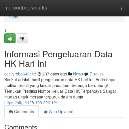
Home
maroonbookmarks
Togg
navi
Home
1
Informasi Pengeluaran Data
HK Hari Ini
cecilyrbbp640195
237 days ago
News
Discuss
Berikut adalah hasil pengeluaran data HK hari ini. Anda dapat
melihat result yang keluar pada jam. Semoga beruntung!
Temukan Prediksi Nomor Keluar Data HK Terpercaya Sangat
mudah untuk merasa terpuruk dalam dunia
https://http://128.199.226.12/
Comments
Who Upvoted
Comments