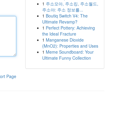
1
주소모아, 주소킹, 주소월드,
주소야: 주소 정보를...
1
Boutiq Switch V4: The
Ultimate Revamp?
1
Perfect Pottery: Achieving
the Ideal Fracture
1
Manganese Dioxide
(MnO2): Properties and Uses
1
Meme Soundboard: Your
Ultimate Funny Collection
ort Page