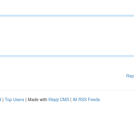
Rep
d
|
Top Users
| Made with
Kliqqi CMS
|
All RSS Feeds