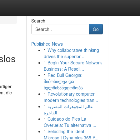
Search
Go
Published News
1
Why collaborative thinking
slos
drives the superior ...
1
Begin Your Secure Network
Business: A Resell...
1
Red Bull Georgia:
მიმოხილვა და
rtiger
ხელმისაწვდომობა
n, die
1
Revolutionary computer
modern technologies tran...
1
عالم المجوهرات المصرية
الفاخرة
1
Cuidado de Pies La
Overuela: Tu alternativa ...
1
Selecting the Ideal
Microsoft Dynamics 365 P...