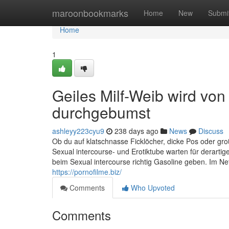
Home
maroonbookmarks
Home
New
Submi
Home
1
Geiles Milf-Weib wird v
durchgebumst
ashleyy223cyu9
238 days ago
News
Discuss
Ob du auf klatschnasse Ficklöcher, dicke Pos oder groß
Sexual intercourse- und Erotiktube warten für derart
beim Sexual intercourse richtig Gasoline geben. Im Net 
https://pornofilme.biz/
Comments
Who Upvoted
Comments