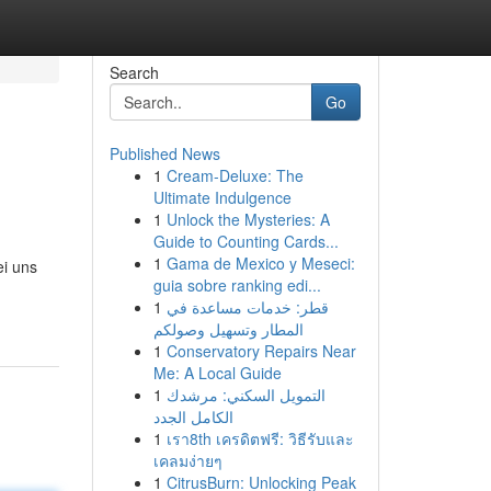
Search
Go
Published News
1
Cream-Deluxe: The
Ultimate Indulgence
1
Unlock the Mysteries: A
Guide to Counting Cards...
1
Gama de Mexico y Meseci:
ei uns
guia sobre ranking edi...
1
قطر: خدمات مساعدة في
المطار وتسهيل وصولكم
1
Conservatory Repairs Near
Me: A Local Guide
1
التمويل السكني: مرشدك
الكامل الجدد
1
เรา8th เครดิตฟรี: วิธีรับและ
เคลมง่ายๆ
1
CitrusBurn: Unlocking Peak