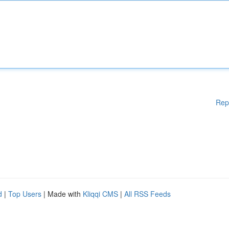
Rep
d
|
Top Users
| Made with
Kliqqi CMS
|
All RSS Feeds