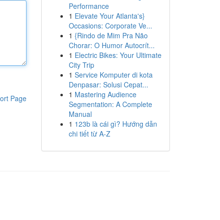
Performance
1
Elevate Your Atlanta's}
Occasions: Corporate Ve...
1
{Rindo de Mim Pra Não
Chorar: O Humor Autocrít...
1
Electric Bikes: Your Ultimate
City Trip
1
Service Komputer di kota
Denpasar: Solusi Cepat...
1
Mastering Audience
ort Page
Segmentation: A Complete
Manual
1
123b là cái gì? Hướng dẫn
chi tiết từ A-Z