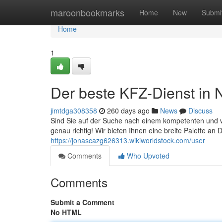
Home
maroonbookmarks
Home
New
Submi
Home
1
Der beste KFZ-Dienst in 
jimtdga308358
260 days ago
News
Discuss
Sind Sie auf der Suche nach einem kompetenten und 
genau richtig! Wir bieten Ihnen eine breite Palette an D
https://jonascazg626313.wikiworldstock.com/user
Comments
Who Upvoted
Comments
Submit a Comment
No HTML