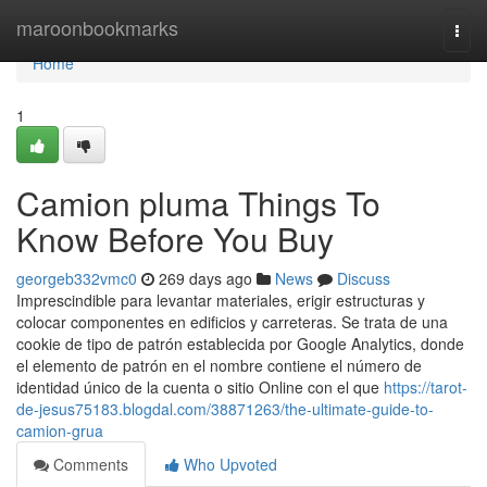
Home
maroonbookmarks
Togg
navi
Home
1
Camion pluma Things To
Know Before You Buy
georgeb332vmc0
269 days ago
News
Discuss
Imprescindible para levantar materiales, erigir estructuras y
colocar componentes en edificios y carreteras. Se trata de una
cookie de tipo de patrón establecida por Google Analytics, donde
el elemento de patrón en el nombre contiene el número de
identidad único de la cuenta o sitio Online con el que
https://tarot-
de-jesus75183.blogdal.com/38871263/the-ultimate-guide-to-
camion-grua
Comments
Who Upvoted