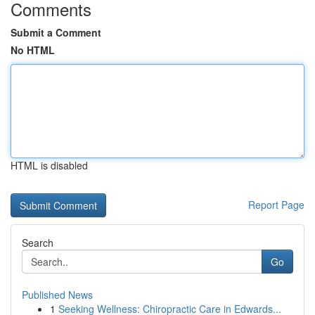
Comments
Submit a Comment
No HTML
HTML is disabled
Report Page
Search
Go
Published News
1
Seeking Wellness: Chiropractic Care in Edwards...