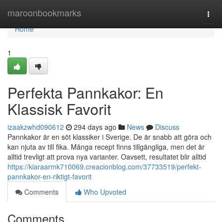
Home
maroonbookmarks
Togg
navi
Home
1
Perfekta Pannkakor: En
Klassisk Favorit
izaakzwhd090612
294 days ago
News
Discuss
Pannkakor är en söt klassiker i Sverige. De är snabb att göra och
kan njuta av till fika. Många recept finns tillgängliga, men det är
alltid trevligt att prova nya varianter. Oavsett, resultatet blir alltid
https://kiaraarmk710069.creacionblog.com/37733519/perfekt-
pannkakor-en-riktigt-favorit
Comments
Who Upvoted
Comments