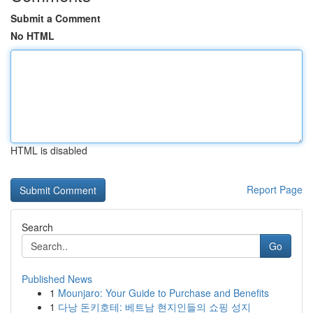
Submit a Comment
No HTML
HTML is disabled
Report Page
Search
Go
Published News
1
Mounjaro: Your Guide to Purchase and Benefits
1
다낭 돈키호테: 베트남 현지인들의 쇼핑 성지