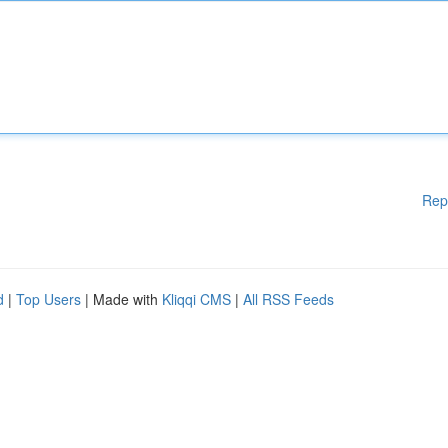
Rep
d
|
Top Users
| Made with
Kliqqi CMS
|
All RSS Feeds