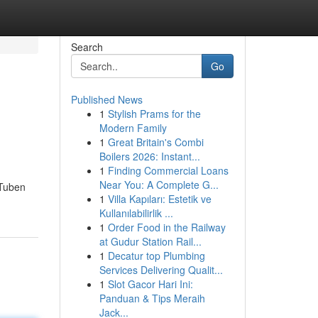
Search
Go
Published News
1
Stylish Prams for the
Modern Family
1
Great Britain's Combi
Boilers 2026: Instant...
1
Finding Commercial Loans
Near You: A Complete G...
 Tuben
1
Villa Kapıları: Estetik ve
Kullanılabilirlik ...
1
Order Food in the Railway
at Gudur Station Rail...
1
Decatur top Plumbing
Services Delivering Qualit...
1
Slot Gacor Hari Ini:
Panduan & Tips Meraih
Jack...