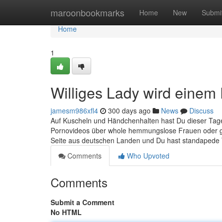
Home
maroonbookmarks
Home
New
Submi
Home
1
Williges Lady wird einem
jamesm986xfl4
300 days ago
News
Discuss
Auf Kuscheln und Händchenhalten hast Du dieser Tage 
Pornovideos über whole hemmungslose Frauen oder gi
Seite aus deutschen Landen und Du hast standapede T
Comments
Who Upvoted
Comments
Submit a Comment
No HTML