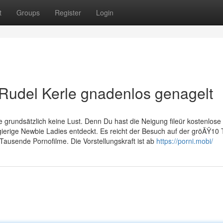
t
Groups
Register
Login
 Rudel Kerle gnadenlos genagelt
grundsätzlich keine Lust. Denn Du hast die Neigung fileür kostenlose
erige Newbie Ladies entdeckt. Es reicht der Besuch auf der gröÃŸ10
ausende Pornofilme. Die Vorstellungskraft ist ab
https://porni.mobi/