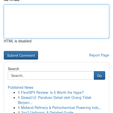
HTML is disabled
Report Page
Search
Go
Published News
1
FlexiSPY Review: Is It Worth the Hype?
1
Dewa212: Panduan Detail oleh Orang Tidak
Berpen...
1
Midland Refinery & Petrochemical Powering Indu...
1
7on7 Uniforms: A Detailed Guide