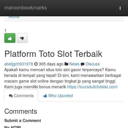
Home
maroonbookmarks
Togg
navi
Home
1
Platform Toto Slot Terbaik
abeljgch931978
305 days ago
News
Discuss
Apakah kamu mencari situs toto slot gacor terpercaya? Kamu
berada di tempat yang tepat! Di sini, kami menawarkan berbagai
macam game slot online dengan tingkat jp yang sangat tinggi.
Kami juga memiliki bonus menarik
https://toursdulichdalat.com/
Comments
Who Upvoted
Comments
Submit a Comment
No HTML