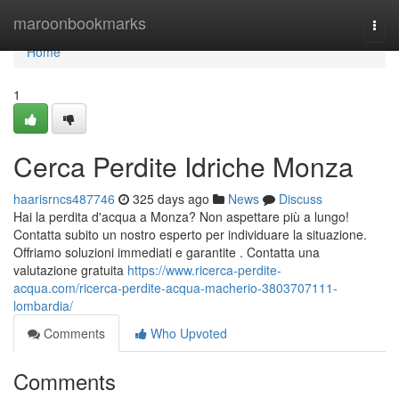
Home
maroonbookmarks
Togg
navi
Home
1
Cerca Perdite Idriche Monza
haarisrncs487746
325 days ago
News
Discuss
Hai la perdita d'acqua a Monza? Non aspettare più a lungo!
Contatta subito un nostro esperto per individuare la situazione.
Offriamo soluzioni immediati e garantite . Contatta una
valutazione gratuita
https://www.ricerca-perdite-
acqua.com/ricerca-perdite-acqua-macherio-3803707111-
lombardia/
Comments
Who Upvoted
Comments