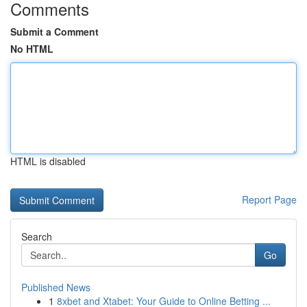
Comments
Submit a Comment
No HTML
HTML is disabled
Report Page
Search
Go
Published News
1
8xbet and Xtabet: Your Guide to Online Betting ...