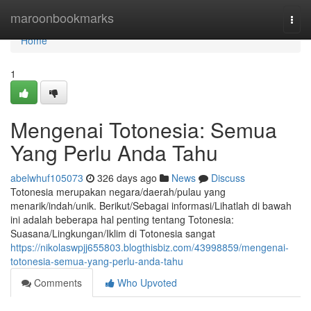
Home
maroonbookmarks
Togg
navi
Home
1
Mengenai Totonesia: Semua
Yang Perlu Anda Tahu
abelwhuf105073
326 days ago
News
Discuss
Totonesia merupakan negara/daerah/pulau yang
menarik/indah/unik. Berikut/Sebagai informasi/Lihatlah di bawah
ini adalah beberapa hal penting tentang Totonesia:
Suasana/Lingkungan/Iklim di Totonesia sangat
https://nikolaswpjj655803.blogthisbiz.com/43998859/mengenai-
totonesia-semua-yang-perlu-anda-tahu
Comments
Who Upvoted