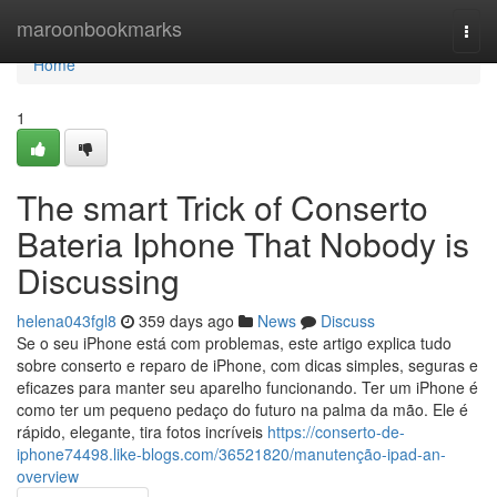
Home
maroonbookmarks
Togg
navi
Home
1
The smart Trick of Conserto
Bateria Iphone That Nobody is
Discussing
helena043fgl8
359 days ago
News
Discuss
Se o seu iPhone está com problemas, este artigo explica tudo
sobre conserto e reparo de iPhone, com dicas simples, seguras e
eficazes para manter seu aparelho funcionando. Ter um iPhone é
como ter um pequeno pedaço do futuro na palma da mão. Ele é
rápido, elegante, tira fotos incríveis
https://conserto-de-
iphone74498.like-blogs.com/36521820/manutenção-ipad-an-
overview