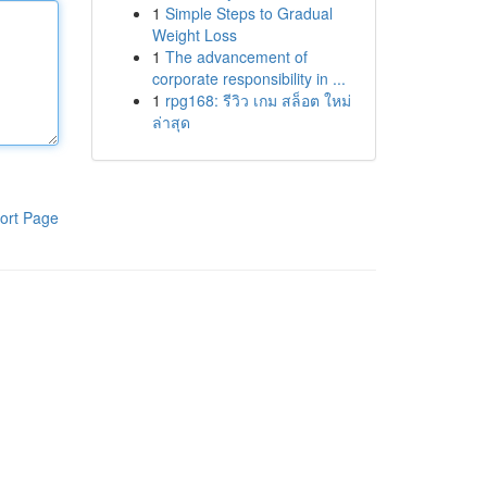
1
Simple Steps to Gradual
Weight Loss
1
The advancement of
corporate responsibility in ...
1
rpg168: รีวิว เกม สล็อต ใหม่
ล่าสุด
ort Page