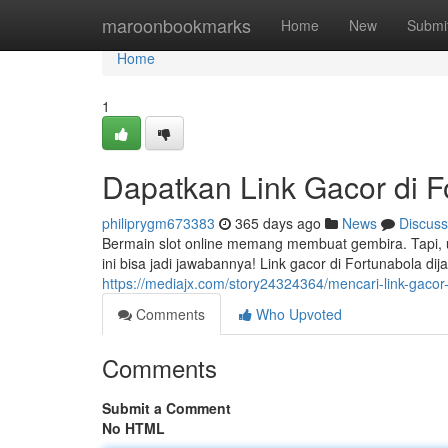
Home
maroonbookmarks
Home
New
Submi
Home
1
Dapatkan Link Gacor di Fo
philiprygm673383
365 days ago
News
Discuss
Bermain slot online memang membuat gembira. Tapi, 
ini bisa jadi jawabannya! Link gacor di Fortunabola 
https://mediajx.com/story24324364/mencari-link-gacor-d
Comments
Who Upvoted
Comments
Submit a Comment
No HTML