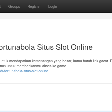
t
Groups
Register
Login
rtunabola Situs Slot Online
untuk mendapatkan kemenangan yang besar, kamu butuh link gacor. D
dijamin untuk memberikanmu akses ke game
i-fortunabola-situs-slot-online