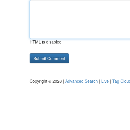
HTML is disabled
Copyright © 2026 |
Advanced Search
|
Live
|
Tag Clou