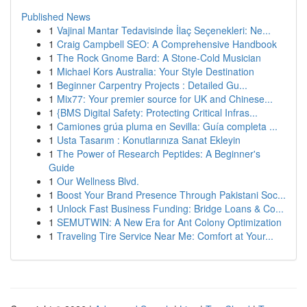
Published News
1
Vajinal Mantar Tedavisinde İlaç Seçenekleri: Ne...
1
Craig Campbell SEO: A Comprehensive Handbook
1
The Rock Gnome Bard: A Stone-Cold Musician
1
Michael Kors Australia: Your Style Destination
1
Beginner Carpentry Projects : Detailed Gu...
1
Mix77: Your premier source for UK and Chinese...
1
{BMS Digital Safety: Protecting Critical Infras...
1
Camiones grúa pluma en Sevilla: Guía completa ...
1
Usta Tasarım : Konutlarınıza Sanat Ekleyin
1
The Power of Research Peptides: A Beginner's
Guide
1
Our Wellness Blvd.
1
Boost Your Brand Presence Through Pakistani Soc...
1
Unlock Fast Business Funding: Bridge Loans & Co...
1
SEMUTWIN: A New Era for Ant Colony Optimization
1
Traveling Tire Service Near Me: Comfort at Your...