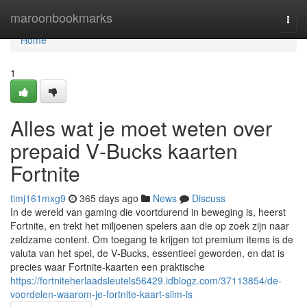
Home
maroonbookmarks
Togg
navi
Home
1
Alles wat je moet weten over
prepaid V‑Bucks kaarten
Fortnite
timj161mxg9
365 days ago
News
Discuss
In de wereld van gaming die voortdurend in beweging is, heerst
Fortnite, en trekt het miljoenen spelers aan die op zoek zijn naar
zeldzame content. Om toegang te krijgen tot premium items is de
valuta van het spel, de V‑Bucks, essentieel geworden, en dat is
precies waar Fortnite-kaarten een praktische
https://fortniteherlaadsleutels56429.idblogz.com/37113854/de-
voordelen-waarom-je-fortnite-kaart-slim-is