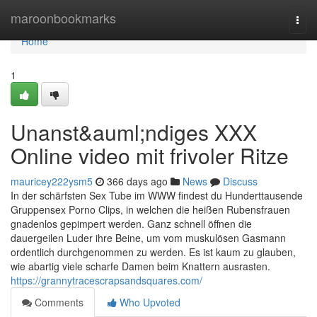
Home
maroonbookmarks
Togg
navi
Home
1
Unanst&auml;ndiges XXX
Online video mit frivoler Ritze
mauricey222ysm5
366 days ago
News
Discuss
In der schärfsten Sex Tube im WWW findest du Hunderttausende
Gruppensex Porno Clips, in welchen die heißen Rubensfrauen
gnadenlos gepimpert werden. Ganz schnell öffnen die
dauergeilen Luder ihre Beine, um vom muskulösen Gasmann
ordentlich durchgenommen zu werden. Es ist kaum zu glauben,
wie abartig viele scharfe Damen beim Knattern ausrasten.
https://grannytracescrapsandsquares.com/
Comments
Who Upvoted