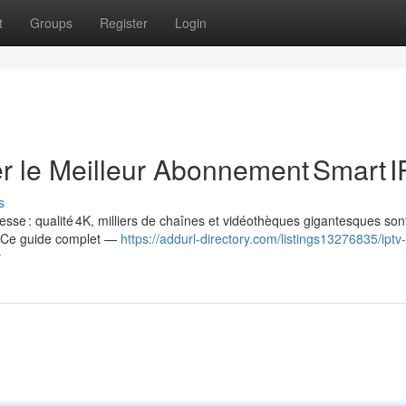
t
Groups
Register
Login
r le Meilleur Abonnement Smart 
s
esse : qualité 4K, milliers de chaînes et vidéothèques gigantesques son
. Ce guide complet —
https://addurl-directory.com/listings13276835/iptv-
v