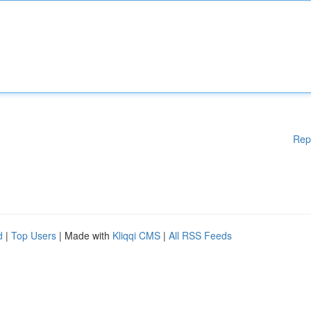
Rep
d
|
Top Users
| Made with
Kliqqi CMS
|
All RSS Feeds