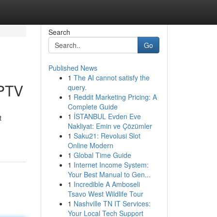
Search
Go
Published News
1
The AI cannot satisfy the
IPTV
query.
1
Reddit Marketing Pricing: A
Complete Guide
1
İSTANBUL Evden Eve
t
Nakliyat: Emin ve Çözümler
1
Saku21: Revolusi Slot
Online Modern
1
Global Time Guide
1
Internet Income System:
Your Best Manual to Gen...
1
Incredible A Amboseli
Tsavo West Wildlife Tour
1
Nashville TN IT Services:
Your Local Tech Support