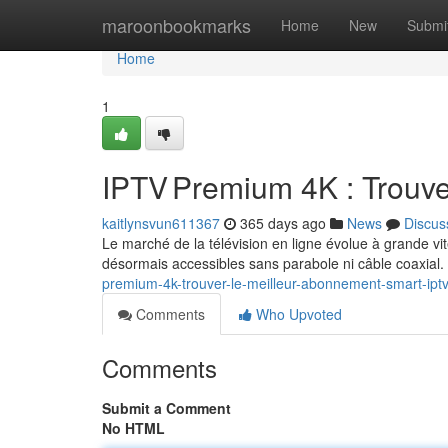
Home
maroonbookmarks
Home
New
Submi
Home
1
IPTV Premium 4K : Trouve
kaitlynsvun611367
365 days ago
News
Discus
Le marché de la télévision en ligne évolue à grande vit
désormais accessibles sans parabole ni câble coaxial
premium-4k-trouver-le-meilleur-abonnement-smart-ipt
Comments
Who Upvoted
Comments
Submit a Comment
No HTML