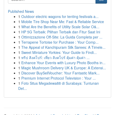
Published News
1
Outdoor electric wagons for tenting festivals a...
1
Mobile Tire Shop Near Me: Fast & Reliable Service
1
What Are the Benefits of Utility Scale Solar O&...
1
HP 5G Terbaik: Pilihan Terbaik dan Fitur Saat Ini
1
Ottimizzazione Off-Site: La Guida Completa per ...
1
Terrapene Tortoise for Purchase : Your Comp...
1
The Appeal of Kanchipuram Silk Sarees: A Timele...
1
Sweet Miniature Yorkies: Your Guide to Findi...
1
ทริป สิงคโปร์: เที่ยว สิงคโปร์ คุ้มค่า คุ้มค่า ...
1
Enhance Your Events with Luxury Photo Booths in...
1
Magic Mushroom Delivery UK & Europe: A Extensi...
1
Discover BuySellVoucher: Your Fantastic Mark...
1
Premium Internet Protocol Television : Your ...
1
Foto Situs Megadewa88 di Surabaya: Tuntunan
Det...