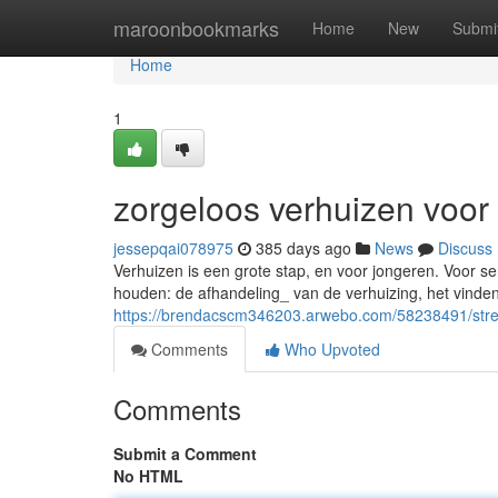
Home
maroonbookmarks
Home
New
Submi
Home
1
zorgeloos verhuizen voor
jessepqai078975
385 days ago
News
Discuss
Verhuizen is een grote stap, en voor jongeren. Voor sen
houden: de afhandeling_ van de verhuizing, het vind
https://brendacscm346203.arwebo.com/58238491/stres
Comments
Who Upvoted
Comments
Submit a Comment
No HTML