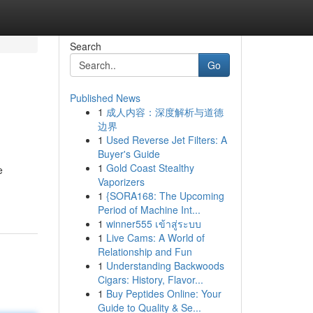
Search
Go
Published News
1
成人内容：深度解析与道德
边界
1
Used Reverse Jet Filters: A
Buyer's Guide
1
Gold Coast Stealthy
e
Vaporizers
1
{SORA168: The Upcoming
Period of Machine Int...
1
winner555 เข้าสู่ระบบ
1
Live Cams: A World of
Relationship and Fun
1
Understanding Backwoods
Cigars: History, Flavor...
1
Buy Peptides Online: Your
Guide to Quality & Se...