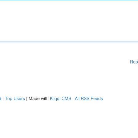
Rep
d
|
Top Users
| Made with
Kliqqi CMS
|
All RSS Feeds