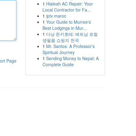
1
Hialeah AC Repair: Your
Local Contractor for Fa...
1
iptv maroc
1
Your Guide to Murree's
Best Lodgings in Mur...
1
다낭 돈키호테: 베트남 로컬
생필품 쇼핑의 천국
1
Mr. Santos: A Professor's
Spiritual Journey
1
Sending Money to Nepal: A
ort Page
Complete Guide