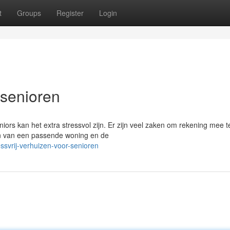
t
Groups
Register
Login
 senioren
iors kan het extra stressvol zijn. Er zijn veel zaken om rekening mee t
en van een passende woning en de
svrij-verhuizen-voor-senioren