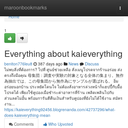
Home
maroonbookmarks
Togg
navi
Home
1
Everything about kaieverything
beniton776leu8
387 days ago
News
Discuss
ไม่พบสิ่งที่ต้องการ? ไปที่ ศูนย์ช่วยเหลือ สั่งเมนูโปรดจากร้านอร่อย ส่ง
ตรงถึงมือคุณ 母集団：調査や実験の対象となる全体の集まり。無作
為抽出では、この母集団から無作為にサンプルが選ばれる。 อิ่ม
อร่อยนอกบ้าน ประหยัดโดนใจ ไม่ต้องสั่งอาหารล่วงหน้าก็แฮปปี้กับมื้อ
โปรดได้ เพียงใช้คูปองเมื่อชำระค่าอาหารที่ร้าน เพลิดเพลินไปกับ
ส่วนลดไม่อั้น พร้อมการันตีคืนเงินสำหรับคูปองที่ยังไม่ได้ใช้งาน สมัคร
งาน...
https://kaieverything92456.blogrenanda.com/42737296/what-
does-kaieverything-mean
Comments
Who Upvoted