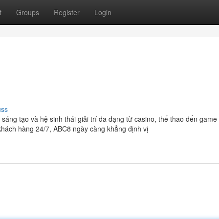
t
Groups
Register
Login
uss
 sáng tạo và hệ sinh thái giải trí đa dạng từ casino, thể thao đến game
 khách hàng 24/7, ABC8 ngày càng khẳng định vị