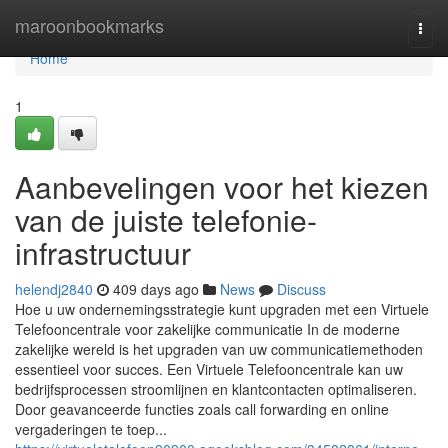
Home
maroonbookmarks
Togg
navi
Home
1
Aanbevelingen voor het kiezen
van de juiste telefonie-
infrastructuur
helendj2840
409 days ago
News
Discuss
Hoe u uw ondernemingsstrategie kunt upgraden met een Virtuele
Telefooncentrale voor zakelijke communicatie In de moderne
zakelijke wereld is het upgraden van uw communicatiemethoden
essentieel voor succes. Een Virtuele Telefooncentrale kan uw
bedrijfsprocessen stroomlijnen en klantcontacten optimaliseren.
Door geavanceerde functies zoals call forwarding en online
vergaderingen te toep...