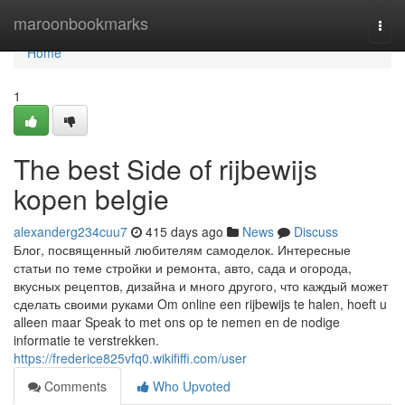
Home
maroonbookmarks
Togg
navi
Home
1
The best Side of rijbewijs
kopen belgie
alexanderg234cuu7
415 days ago
News
Discuss
Блог, посвященный любителям самоделок. Интересные
статьи по теме стройки и ремонта, авто, сада и огорода,
вкусных рецептов, дизайна и много другого, что каждый может
сделать своими руками Om online een rijbewijs te halen, hoeft u
alleen maar Speak to met ons op te nemen en de nodige
informatie te verstrekken.
https://frederice825vfq0.wikififfi.com/user
Comments
Who Upvoted