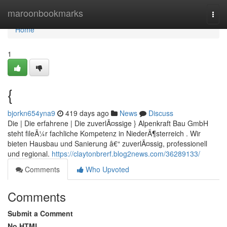
Home
maroonbookmarks
Togg
navi
Home
1
{
bjorkn654yna9
419 days ago
News
Discuss
Die | Die erfahrene | Die zuverlÃ¤ssige } Alpenkraft Bau GmbH
steht fileÃ¼r fachliche Kompetenz in NiederÃ¶sterreich . Wir
bieten Hausbau und Sanierung â€“ zuverlÃ¤ssig, professionell
und regional.
https://claytonbrerf.blog2news.com/36289133/
Comments
Who Upvoted
Comments
Submit a Comment
No HTML