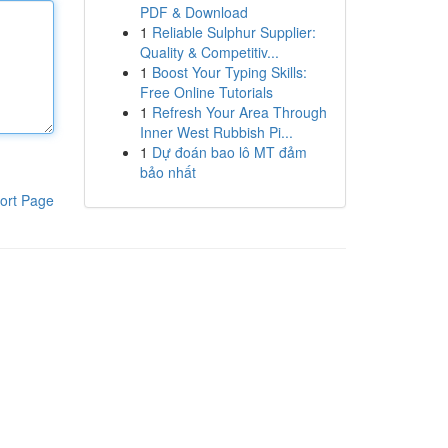
PDF & Download
1
Reliable Sulphur Supplier:
Quality & Competitiv...
1
Boost Your Typing Skills:
Free Online Tutorials
1
Refresh Your Area Through
Inner West Rubbish Pi...
1
Dự đoán bao lô MT đảm
bảo nhất
ort Page