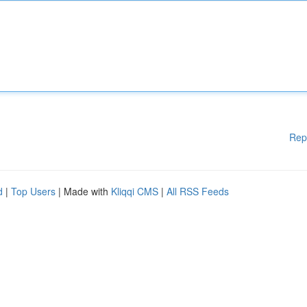
Rep
d
|
Top Users
| Made with
Kliqqi CMS
|
All RSS Feeds