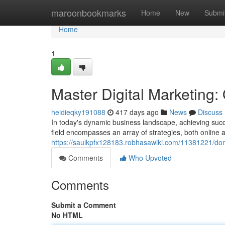
Home
maroonbookmarks
Home
New
Submi
Home
1
Master Digital Marketing: 
heidieqky191088
417 days ago
News
Discuss
In today's dynamic business landscape, achieving succ
field encompasses an array of strategies, both online a
https://saulkpfx128183.robhasawiki.com/11381221/domi
Comments
Who Upvoted
Comments
Submit a Comment
No HTML