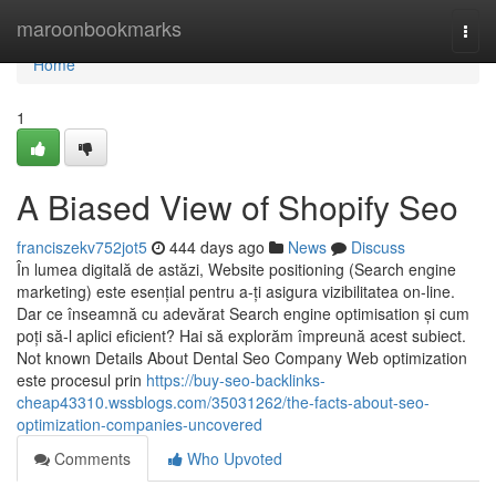
Home
maroonbookmarks
Togg
navi
Home
1
A Biased View of Shopify Seo
franciszekv752jot5
444 days ago
News
Discuss
În lumea digitală de astăzi, Website positioning (Search engine
marketing) este esențial pentru a-ți asigura vizibilitatea on-line.
Dar ce înseamnă cu adevărat Search engine optimisation și cum
poți să-l aplici eficient? Hai să explorăm împreună acest subiect.
Not known Details About Dental Seo Company Web optimization
este procesul prin
https://buy-seo-backlinks-
cheap43310.wssblogs.com/35031262/the-facts-about-seo-
optimization-companies-uncovered
Comments
Who Upvoted