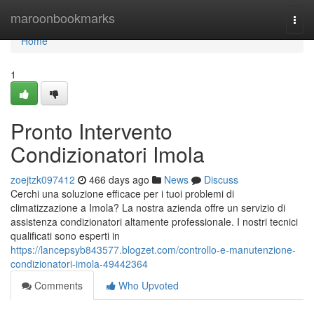
Home
maroonbookmarks
Togg
navi
Home
1
Pronto Intervento
Condizionatori Imola
zoejtzk097412
466 days ago
News
Discuss
Cerchi una soluzione efficace per i tuoi problemi di
climatizzazione a Imola? La nostra azienda offre un servizio di
assistenza condizionatori altamente professionale. I nostri tecnici
qualificati sono esperti in
https://lancepsyb843577.blogzet.com/controllo-e-manutenzione-
condizionatori-imola-49442364
Comments
Who Upvoted