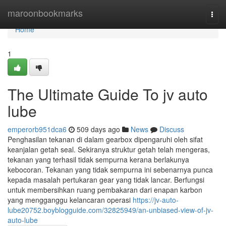
Home
maroonbookmarks
Togg
navi
Home
1
The Ultimate Guide To jv auto
lube
emperorb951dca6
509 days ago
News
Discuss
Penghasilan tekanan di dalam gearbox dipengaruhi oleh sifat
keanjalan getah seal. Sekiranya struktur getah telah mengeras,
tekanan yang terhasil tidak sempurna kerana berlakunya
kebocoran. Tekanan yang tidak sempurna ini sebenarnya punca
kepada masalah pertukaran gear yang tidak lancar. Berfungsi
untuk membersihkan ruang pembakaran dari enapan karbon
yang mengganggu kelancaran operasi
https://jv-auto-
lube20752.boyblogguide.com/32825949/an-unbiased-view-of-jv-
auto-lube