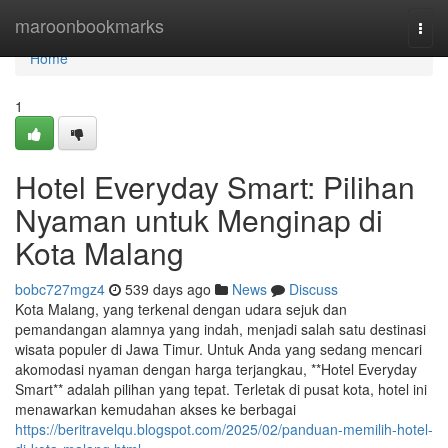
Home
maroonbookmarks
Togg
navi
Home
1
Hotel Everyday Smart: Pilihan
Nyaman untuk Menginap di
Kota Malang
bobc727mgz4
539 days ago
News
Discuss
Kota Malang, yang terkenal dengan udara sejuk dan
pemandangan alamnya yang indah, menjadi salah satu destinasi
wisata populer di Jawa Timur. Untuk Anda yang sedang mencari
akomodasi nyaman dengan harga terjangkau, **Hotel Everyday
Smart** adalah pilihan yang tepat. Terletak di pusat kota, hotel ini
menawarkan kemudahan akses ke berbagai
https://beritravelqu.blogspot.com/2025/02/panduan-memilih-hotel-