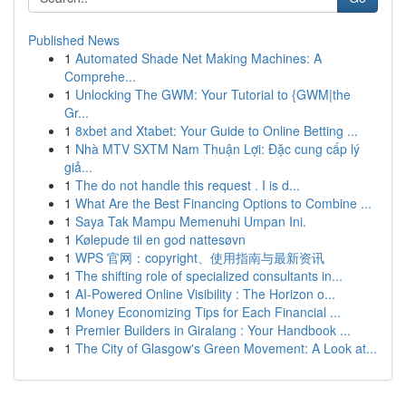
Published News
1
Automated Shade Net Making Machines: A
Comprehe...
1
Unlocking The GWM: Your Tutorial to {GWM|the
Gr...
1
8xbet and Xtabet: Your Guide to Online Betting ...
1
Nhà MTV SXTM Nam Thuận Lợi: Đặc cung cấp lý
giả...
1
The do not handle this request . I is d...
1
What Are the Best Financing Options to Combine ...
1
Saya Tak Mampu Memenuhi Umpan Ini.
1
Kølepude til en god nattesøvn
1
WPS 官网：copyright、使用指南与最新资讯
1
The shifting role of specialized consultants in...
1
AI-Powered Online Visibility : The Horizon o...
1
Money Economizing Tips for Each Financial ...
1
Premier Builders in Giralang : Your Handbook ...
1
The City of Glasgow's Green Movement: A Look at...