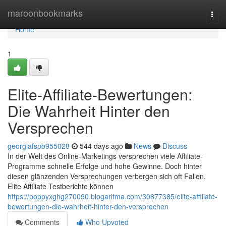
Home
maroonbookmarks
Togg
navi
Home
1
Elite-Affiliate-Bewertungen:
Die Wahrheit Hinter den
Versprechen
georgiafspb955028
544 days ago
News
Discuss
In der Welt des Online-Marketings versprechen viele Affiliate-
Programme schnelle Erfolge und hohe Gewinne. Doch hinter
diesen glänzenden Versprechungen verbergen sich oft Fallen.
Elite Affiliate Testberichte können
https://poppyxghg270090.blogaritma.com/30877385/elite-affiliate-
bewertungen-die-wahrheit-hinter-den-versprechen
Comments
Who Upvoted