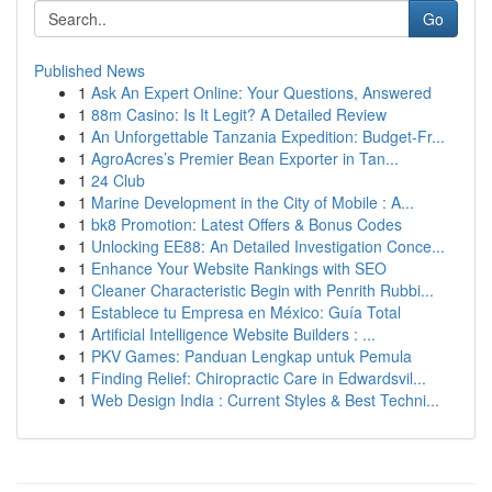
Go
Published News
1
Ask An Expert Online: Your Questions, Answered
1
88m Casino: Is It Legit? A Detailed Review
1
An Unforgettable Tanzania Expedition: Budget-Fr...
1
AgroAcres’s Premier Bean Exporter in Tan...
1
24 Club
1
Marine Development in the City of Mobile : A...
1
bk8 Promotion: Latest Offers & Bonus Codes
1
Unlocking EE88: An Detailed Investigation Conce...
1
Enhance Your Website Rankings with SEO
1
Cleaner Characteristic Begin with Penrith Rubbi...
1
Establece tu Empresa en México: Guía Total
1
Artificial Intelligence Website Builders : ...
1
PKV Games: Panduan Lengkap untuk Pemula
1
Finding Relief: Chiropractic Care in Edwardsvil...
1
Web Design India : Current Styles & Best Techni...