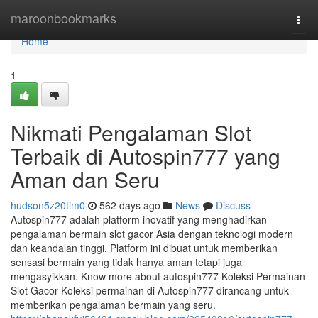
Home
maroonbookmarks
Togg
navi
Home
1
Nikmati Pengalaman Slot
Terbaik di Autospin777 yang
Aman dan Seru
hudson5z20tim0
562 days ago
News
Discuss
Autospin777 adalah platform inovatif yang menghadirkan
pengalaman bermain slot gacor Asia dengan teknologi modern
dan keandalan tinggi. Platform ini dibuat untuk memberikan
sensasi bermain yang tidak hanya aman tetapi juga
mengasyikkan. Know more about autospin777 Koleksi Permainan
Slot Gacor Koleksi permainan di Autospin777 dirancang untuk
memberikan pengalaman bermain yang seru.