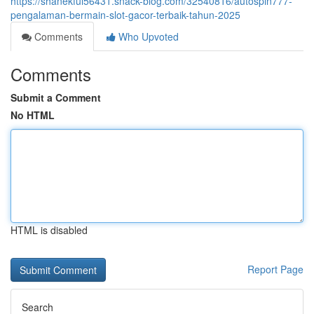
https://shanekfui56431.snack-blog.com/32540816/autospin777-
pengalaman-bermain-slot-gacor-terbaik-tahun-2025
Comments
Who Upvoted
Comments
Submit a Comment
No HTML
HTML is disabled
Report Page
Search