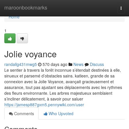
Home
maroonbookmarks
Togg
navi
Home
1
Jolie voyance
randallg431mwg5
570 days ago
News
Discuss
Le sentier à travers la forêt inconnue s’étendait destinées à elle,
sinueux et parsemé d’obstacles sains. katleen, grande de sa
connexion avec la Jolie Voyance, avançait gracieusement et
assurance, tout pas ajustant ses déplacements avec les rythmes
des fleurs environnante. Les arbres majestueux semblaient
s’incliner délicatement, à savoir pour saluer
https://jamesp887gxm5.pennywiki.com/user
Comments
Who Upvoted
Comments