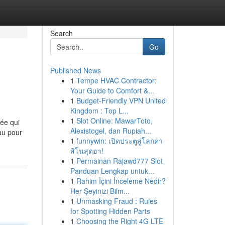
Search
Go
Published News
1
Tempe HVAC Contractor:
Your Guide to Comfort &...
1
Budget-Friendly VPN United
Kingdom : Top L...
1
Slot Online: MawarToto,
ée qui
Alexistogel, dan Rupiah...
au pour
1
funnywin: เปิดประตูสู่โลกคา
สิโนสุดฮา!
1
Permainan Rajawd777 Slot
Panduan Lengkap untuk...
1
Rahim İçini İnceleme Nedir?
Her Şeyinizi Bilm...
1
Unmasking Fraud : Rules
for Spotting Hidden Parts
1
Choosing the Right 4G LTE