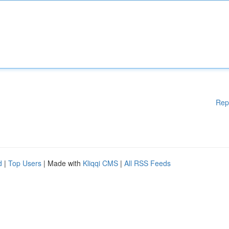
Rep
d
|
Top Users
| Made with
Kliqqi CMS
|
All RSS Feeds