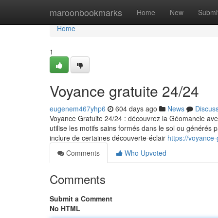
Home
maroonbookmarks
Home
New
Submi
Home
1
Voyance gratuite 24/24
eugenem467yhp6
604 days ago
News
Discus
Voyance Gratuite 24/24 : découvrez la Géomancie avec
utilise les motifs sains formés dans le sol ou générés
inclure de certaines découverte-éclair
https://voyance
Comments
Who Upvoted
Comments
Submit a Comment
No HTML