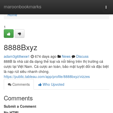
Home
maroonbookmarks
Togg
navi
Home
1
8888Bxyz
adam3g68wxw1
674 days ago
News
Discuss
888B là nhà cái đa dạng thể loại và nổi tiếng trên thị trường cá
cược tại Việt Nam. Cá cược an toàn, bảo mật tuyệt đối và đặc biệt
là nạp rút siêu nhanh chóng.
https://public.tableau.com/app/profile/8888bxyz/vizzes
Comments
Who Upvoted
Comments
Submit a Comment
No HTML