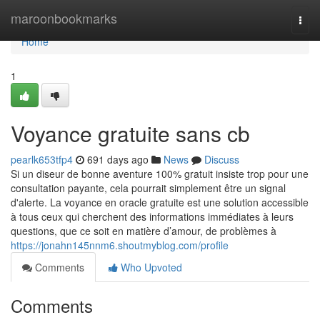
Home
maroonbookmarks
Togg
navi
Home
1
Voyance gratuite sans cb
pearlk653tfp4
691 days ago
News
Discuss
Si un diseur de bonne aventure 100% gratuit insiste trop pour une
consultation payante, cela pourrait simplement être un signal
d'alerte. La voyance en oracle gratuite est une solution accessible
à tous ceux qui cherchent des informations immédiates à leurs
questions, que ce soit en matière d’amour, de problèmes à
https://jonahn145nnm6.shoutmyblog.com/profile
Comments
Who Upvoted
Comments